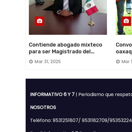
s
Contiende abogado mixteco
Convo
para ser Magistrado del
oaxaq
Poder Judicial; es originario
desapa
Mar 31, 2025
Mar 
de Huajuapan de León
Mixte
INFORMATIVO 6 Y 7
| Periodismo que respet
NOSOTROS
Teléfono: 9531251807/ 9531182709/9535322