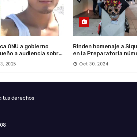
ca ONU a gobierno
Rinden homenaje a Siqu
ueño a audiencia sobre
en la Preparatoria núm
rición forzada en la
13, 2025
Oct 30, 2024
ca
a tus derechos
408