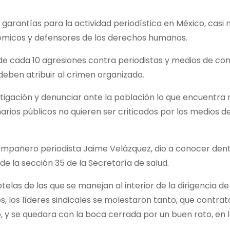
garantías para la actividad periodística en México, casi no
adémicos y defensores de los derechos humanos.
e cada 10 agresiones contra periodistas y medios de co
 deben atribuir al crimen organizado.
estigación y denunciar ante la población lo que encuentra
onarios públicos no quieren ser criticados por los medio
mpañero periodista Jaime Velázquez, dio a conocer dentr
e la sección 35 de la Secretaría de salud.
elas de las que se manejan al interior de la dirigencia d
 los líderes sindicales se molestaron tanto, que contrata
 y se quedara con la boca cerrada por un buen rato, en l