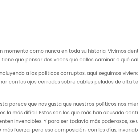
 momento como nunca en toda su historia. Vivimos dentro
 tiene que pensar dos veces qué calles caminar o qué call
ncluyendo a los políticos corruptos, aquí seguimos viviend
con los ojos cerrados sobre cables pelados de alta tens
asta parece que nos gusta que nuestros políticos nos mien
 es la más difícil. Estos son los que más han abusado con
enten invencibles. Y para ser todavía más poderosos, se
más fuerza, pero esa composición, con los días, invar