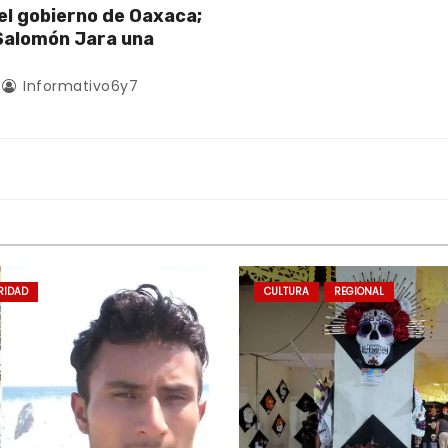
l gobierno de Oaxaca;
alomón Jara una
Informativo6y7
RIDAD
CULTURA
REGIONAL