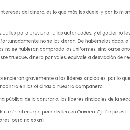
ereses del dinero, es lo que más les duele, y por lo mism
s calles para presionar a las autoridades, y el gobierno l
fortunadamente no se los dieron. De habérselos dado, el
os no se hubieran comprado los uniformes, sino otros antoj
ste trueque, dinero por vales, equivale a desviación de re
ofendieron gravemente a los líderes sindicales, por lo 
ncontró en las oficinas a nuestro compañero.
 pública, de lo contrario, los líderes sindicales de la se
ión más al cuerpo periodístico en Oaxaca. Ojalá que est
res, pero no es así.