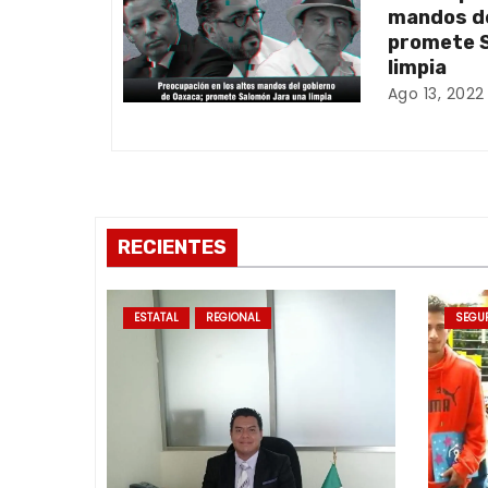
mandos de
n
promete S
limpia
d
Ago 13, 2022
e
e
n
RECIENTES
t
r
ESTATAL
REGIONAL
SEGU
a
d
a