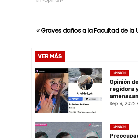
En «Opinión»
Graves daños a la Facultad de la
N
a
v
VER MÁS
e
OPINIÓN
Opinión de
g
regidora 
a
amenazan
Sep 8, 2022
c
i
OPINIÓN
ó
Preocupac