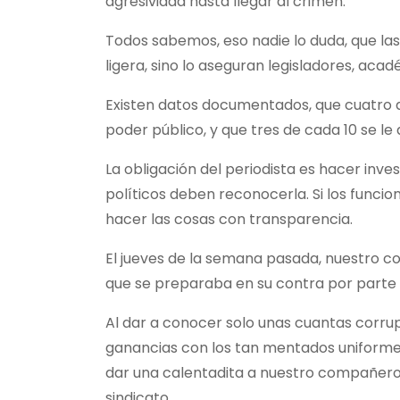
agresividad hasta llegar al crimen.
Todos sabemos, eso nadie lo duda, que las 
ligera, sino lo aseguran legisladores, ac
Existen datos documentados, que cuatro d
poder público, y que tres de cada 10 se le
La obligación del periodista es hacer inv
políticos deben reconocerla. Si los funci
hacer las cosas con transparencia.
El jueves de la semana pasada, nuestro co
que se preparaba en su contra por parte d
Al dar a conocer solo unas cuantas corrupt
ganancias con los tan mentados uniformes,
dar una calentadita a nuestro compañero,
sindicato.