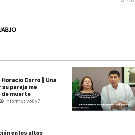
En «Est
 UABJO
 Horacio Corro || Una
y su pareja me
 de muerte
Informativo6y7
ión en los altos