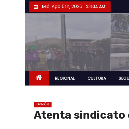
S
Mié. Ago 5th, 2026
2:11:05 AM
a
l
t
a
r
a
l
c
o
REGIONAL
CULTURA
SEGU
n
t
e
OPINIÓN
n
Atenta sindicato 
i
d