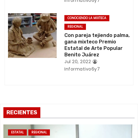
r
Informativo6y7
a
CONOCIENDO LA MIXTECA
d
REGIONAL
Con pareja tejiendo palma,
a
gana mixteco Premio
Estatal de Arte Popular
s
Benito Juárez
Jul 20, 2022
Informativo6y7
RECIENTES
ESTATAL
REGIONAL