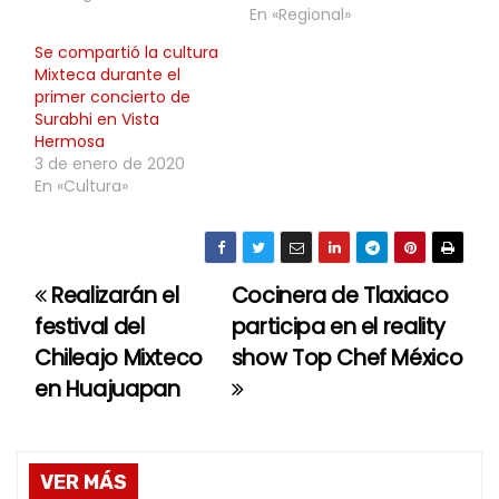
En «Regional»
Se compartió la cultura
Mixteca durante el
primer concierto de
Surabhi en Vista
Hermosa
3 de enero de 2020
En «Cultura»
Realizarán el
Cocinera de Tlaxiaco
N
festival del
participa en el reality
a
Chileajo Mixteco
show Top Chef México
en Huajuapan
v
e
g
VER MÁS