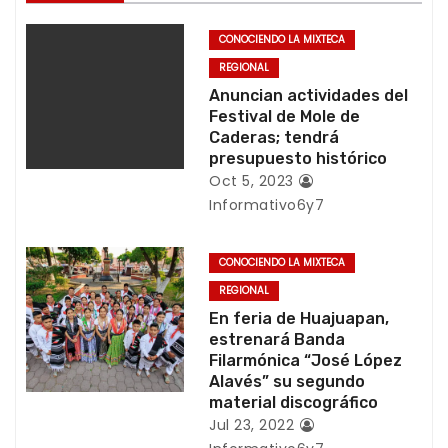
a
CONOCIENDO LA MIXTECA
c
REGIONAL
Anuncian actividades del
i
Festival de Mole de
Caderas; tendrá
ó
presupuesto histórico
Oct 5, 2023
n
Informativo6y7
d
CONOCIENDO LA MIXTECA
e
REGIONAL
En feria de Huajuapan,
e
estrenará Banda
Filarmónica “José López
n
Alavés” su segundo
material discográfico
t
Jul 23, 2022