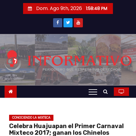
S
Dom. Ago 9th, 2026
1:58:49 PM
a
l
t
a
r
a
l
c
o
n
t
e
n
CONOCIENDO LA MIXTECA
i
Celebra Huajuapan el Primer Carnaval
d
Mixteco 2017; ganan los Chinelos