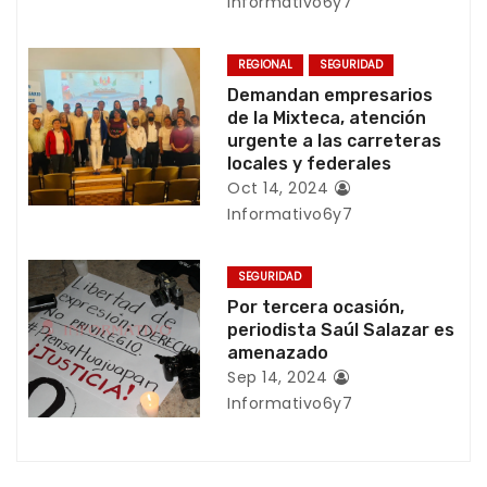
Informativo6y7
ó
n
REGIONAL
SEGURIDAD
Demandan empresarios
d
de la Mixteca, atención
urgente a las carreteras
e
locales y federales
e
Oct 14, 2024
Informativo6y7
n
t
SEGURIDAD
Por tercera ocasión,
r
periodista Saúl Salazar es
amenazado
a
Sep 14, 2024
Informativo6y7
d
a