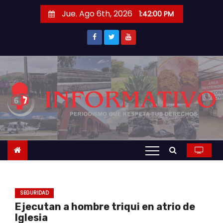
S
Jue. Ago 6th, 2026
1:42:00 PM
a
l
t
a
r
a
l
c
o
n
t
e
n
SEGURIDAD
i
Ejecutan a hombre triqui en atrio de
d
Iglesia