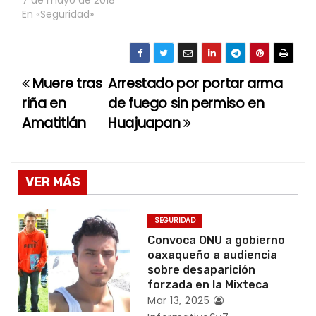
En «Seguridad»
Muere tras
Arrestado por portar arma
N
riña en
de fuego sin permiso en
a
Amatitlán
Huajuapan
v
e
VER MÁS
g
SEGURIDAD
a
Convoca ONU a gobierno
oaxaqueño a audiencia
c
sobre desaparición
forzada en la Mixteca
i
Mar 13, 2025