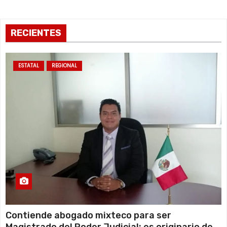
s
RECIENTES
ESTATAL
REGIONAL
Contiende abogado mixteco para ser
Magistrado del Poder Judicial; es originario de