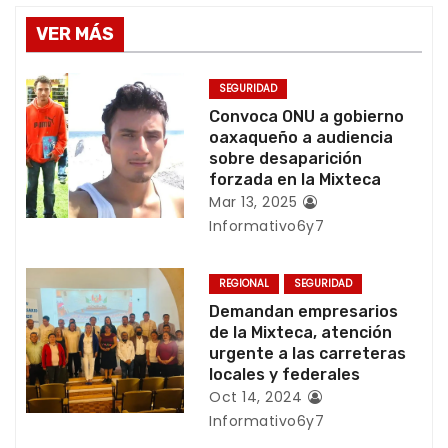
g
VER MÁS
a
SEGURIDAD
c
Convoca ONU a gobierno
oaxaqueño a audiencia
i
sobre desaparición
forzada en la Mixteca
ó
Mar 13, 2025
Informativo6y7
n
d
REGIONAL
SEGURIDAD
Demandan empresarios
e
de la Mixteca, atención
urgente a las carreteras
e
locales y federales
Oct 14, 2024
n
Informativo6y7