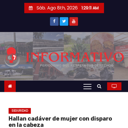
S
Sáb. Ago 8th, 2026
1:29:11 AM
a
l
t
a
r
a
l
c
o
n
t
e
n
SEGURIDAD
i
Hallan cadáver de mujer con disparo
d
en la cabeza