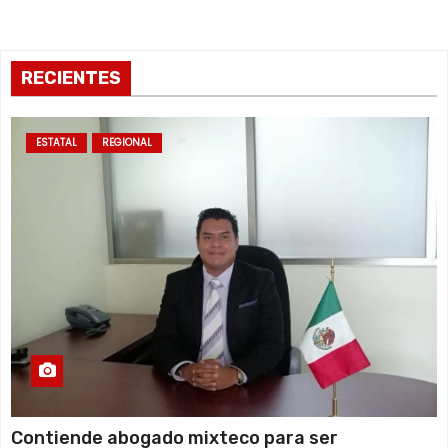
d
a
RECIENTES
s
ESTATAL
REGIONAL
Contiende abogado mixteco para ser