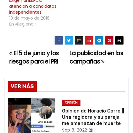
Exigen al IEEPCO
atención a candidatos
independientes
19 de mayo de 2016
En «Regional»
El 5 de junio y los
La publicidad en las
N
riesgos para el PRI
campañas
a
v
VER MÁS
e
g
OPINIÓN
Opinión de Horacio Corro ||
a
Una regidora y su pareja
me amenazan de muerte
c
Sep 8, 2022