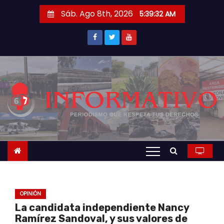
S
Sáb. Ago 8th, 2026
5:39:33 AM
a
l
t
a
r
a
l
c
o
n
t
e
n
OPINIÓN
i
La candidata independiente Nancy
d
Ramírez Sandoval, y sus valores de