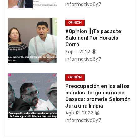
Informativo6y7
i
ó
OPINIÓN
#Opinion || ¡Te pasaste,
n
Salomón! Por Horacio
Corro
d
Sep 1, 2022
Informativo6y7
e
e
OPINIÓN
n
Preocupación en los altos
mandos del gobierno de
t
Oaxaca; promete Salomón
Jara una limpia
r
Ago 13, 2022
Informativo6y7
a