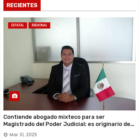
s
RECIENTES
ESTATAL
REGIONAL
Contiende abogado mixteco para ser
Magistrado del Poder Judicial; es originario de
Huajuapan de León
Mar 31, 2025