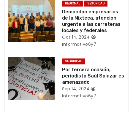
REGIONAL
SEGURIDAD
n
Demandan empresarios
de la Mixteca, atención
d
urgente a las carreteras
locales y federales
e
Oct 14, 2024
Informativo6y7
e
n
SEGURIDAD
Por tercera ocasión,
t
periodista Saúl Salazar es
amenazado
r
Sep 14, 2024
a
Informativo6y7
d
a