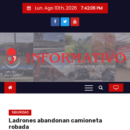
S
Lun. Ago 10th, 2026
7:42:06 PM
a
l
t
a
r
a
l
c
o
n
t
e
n
SEGURIDAD
i
Ladrones abandonan camioneta
d
robada