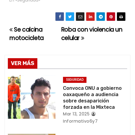
Se calcina
Roba con violencia un
N
motocicleta
celular
a
v
VER MÁS
e
g
SEGURIDAD
Convoca ONU a gobierno
a
oaxaqueño a audiencia
sobre desaparición
c
forzada en la Mixteca
Mar 13, 2025
i
Informativo6y7
ó