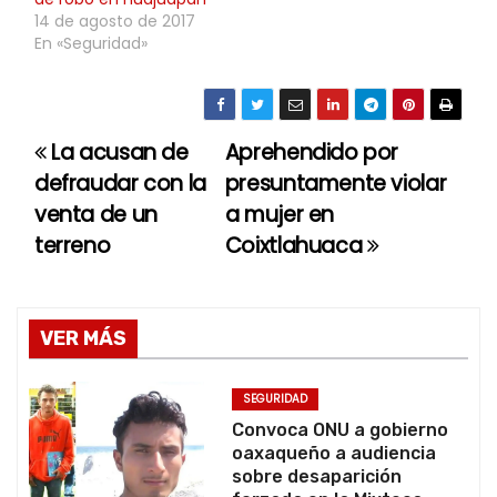
14 de agosto de 2017
En «Seguridad»
La acusan de
Aprehendido por
N
defraudar con la
presuntamente violar
a
venta de un
a mujer en
terreno
Coixtlahuaca
v
e
g
VER MÁS
a
SEGURIDAD
c
Convoca ONU a gobierno
oaxaqueño a audiencia
i
sobre desaparición