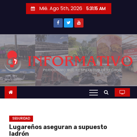
S
Mié. Ago 5th, 2026
5:31:16 AM
a
l
t
a
r
a
l
c
o
n
t
e
n
SEGURIDAD
i
Lugareños aseguran a supuesto
d
ladrón