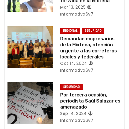
forzada en la Mixteca
ó
Mar 13, 2025
Informativo6y7
n
d
REGIONAL
SEGURIDAD
Demandan empresarios
e
de la Mixteca, atención
urgente a las carreteras
e
locales y federales
Oct 14, 2024
n
Informativo6y7
t
SEGURIDAD
r
Por tercera ocasión,
periodista Saúl Salazar es
a
amenazado
Sep 14, 2024
d
Informativo6y7