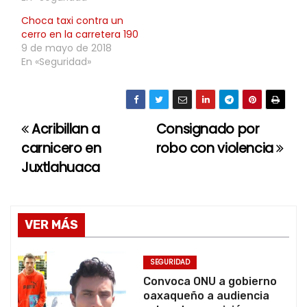
Choca taxi contra un
cerro en la carretera 190
9 de mayo de 2018
En «Seguridad»
Acribillan a
Consignado por
N
carnicero en
robo con violencia
a
Juxtlahuaca
v
e
VER MÁS
g
SEGURIDAD
a
Convoca ONU a gobierno
oaxaqueño a audiencia