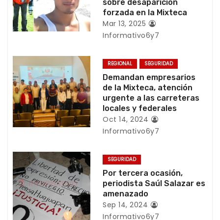
c
sobre desaparición
forzada en la Mixteca
i
Mar 13, 2025
Informativo6y7
ó
n
REGIONAL
SEGURIDAD
Demandan empresarios
d
de la Mixteca, atención
urgente a las carreteras
e
locales y federales
e
Oct 14, 2024
Informativo6y7
n
t
SEGURIDAD
Por tercera ocasión,
r
periodista Saúl Salazar es
amenazado
a
Sep 14, 2024
Informativo6y7