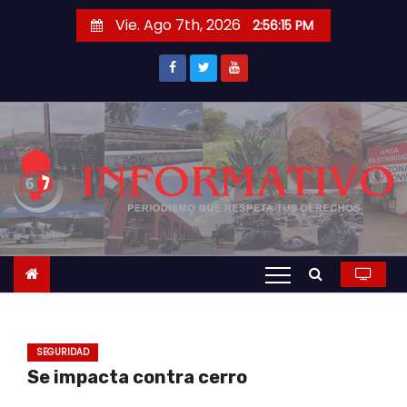
S
Vie. Ago 7th, 2026
2:56:16 PM
a
l
t
a
r
a
l
c
o
n
t
e
n
SEGURIDAD
i
Se impacta contra cerro
d