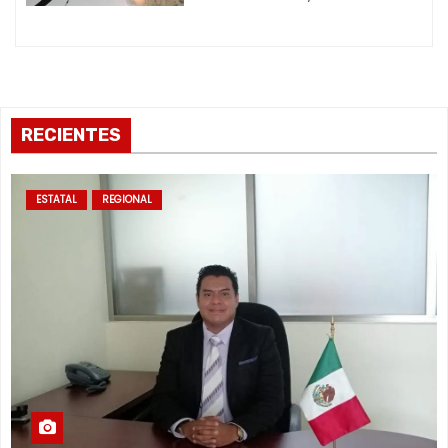
d
a
s
RECIENTES
ESTATAL
REGIONAL