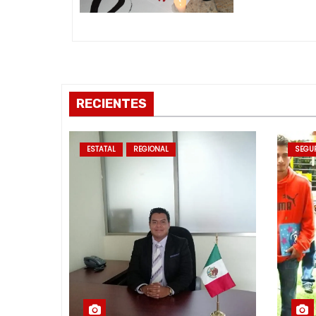
e
e
n
RECIENTES
t
r
ESTATAL
REGIONAL
SEGU
a
d
a
s