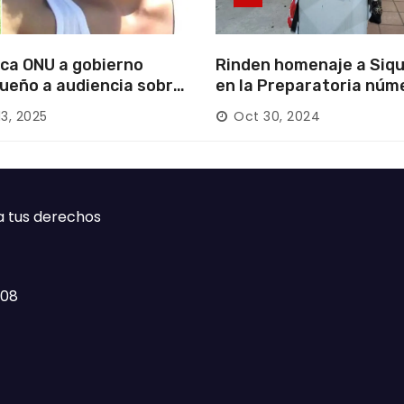
ca ONU a gobierno
Rinden homenaje a Siqu
ueño a audiencia sobre
en la Preparatoria núm
rición forzada en la
13, 2025
Oct 30, 2024
ca
a tus derechos
408