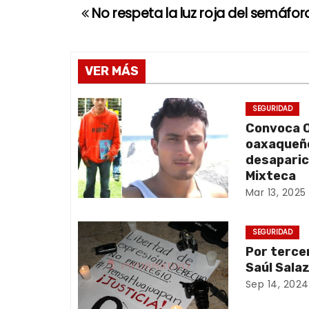
No respeta la luz roja del semáforo
N
a
v
VER MÁS
e
SEGURIDAD
Convoca O
g
oaxaqueño
a
desaparic
Mixteca
c
Mar 13, 2025
i
SEGURIDAD
ó
Por terce
Saúl Sala
n
Sep 14, 2024
d