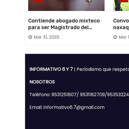
Contiende abogado mixteco
Convo
para ser Magistrado del
oaxaq
Poder Judicial; es originario
desapa
Mar 31, 2025
Mar 
de Huajuapan de León
Mixte
INFORMATIVO 6 Y 7
| Periodismo que respet
NOSOTROS
Teléfono: 9531251807/ 9531182709/9535322
Email: informativo6.7@gmail.com