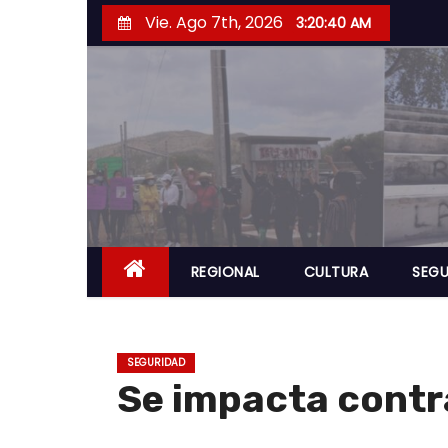
S
Vie. Ago 7th, 2026
3:20:41 AM
a
l
t
a
r
a
l
c
o
REGIONAL
CULTURA
SEGU
n
t
e
SEGURIDAD
n
Se impacta contr
i
d