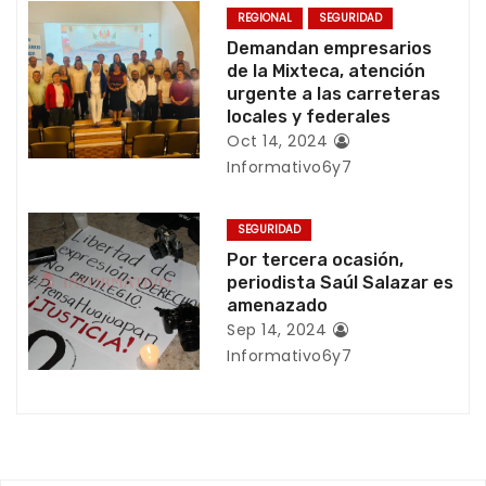
n
REGIONAL
SEGURIDAD
Demandan empresarios
d
de la Mixteca, atención
urgente a las carreteras
e
locales y federales
e
Oct 14, 2024
Informativo6y7
n
t
SEGURIDAD
Por tercera ocasión,
r
periodista Saúl Salazar es
amenazado
a
Sep 14, 2024
Informativo6y7
d
a
s