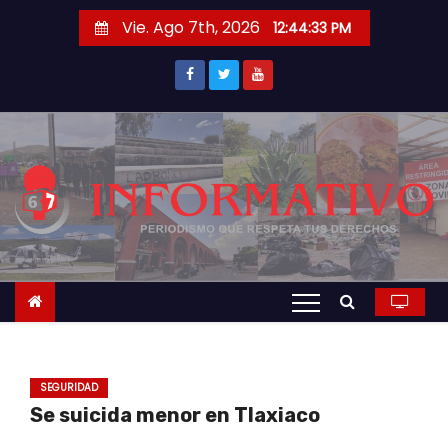
S
Vie. Ago 7th, 2026
12:44:34 PM
a
l
t
a
r
a
l
c
o
n
t
e
n
SEGURIDAD
i
Se suicida menor en Tlaxiaco
d