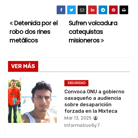
Detenida por el
Sufren volcadura
N
robo dos rines
catequistas
a
metálicos
misioneros
v
e
VER MÁS
g
SEGURIDAD
a
Convoca ONU a gobierno
oaxaqueño a audiencia
c
sobre desaparición
forzada en la Mixteca
i
Mar 13, 2025
Informativo6y7
ó